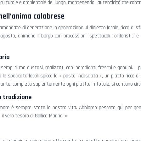
culturale e ambientale del luogo, mantenendo l’autenticità che contr
 nell’anima calabrese
ramandate di generazione in generazione. Il dialetto locale, ricco di
agosto, animano il borgo con processioni, spettacoli folkloristici e
bria
ti semplici ma gustosi, realizzati con ingredienti freschi e genuini.
 le specialità locali spicca la « pasta ‘ncasciata », un piatto ricco
tante, completa sapientemente ogni piatto. In totale, si contano circa 
a tradizione
Il mare è sempre stato la nostra vita. Abbiamo pescato qui per gen
il vero tesoro di Gallico Marina. »