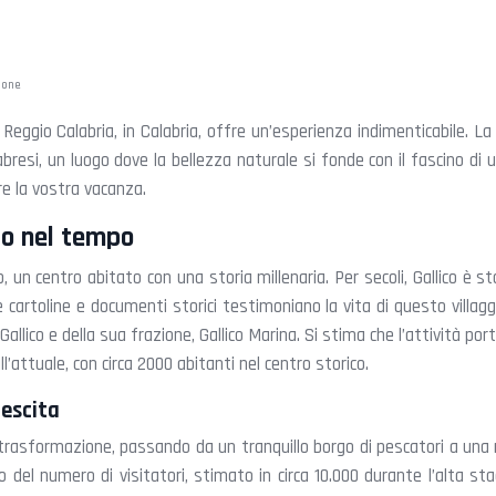
ione
di Reggio Calabria, in Calabria, offre un’esperienza indimenticabile. L
calabresi, un luogo dove la bellezza naturale si fonde con il fascino di
are la vostra vacanza.
gio nel tempo
co, un centro abitato con una storia millenaria. Per secoli, Gallico è
 cartoline e documenti storici testimoniano la vita di questo villa
 Gallico e della sua frazione, Gallico Marina. Si stima che l’attività 
l’attuale, con circa 2000 abitanti nel centro storico.
rescita
trasformazione, passando da un tranquillo borgo di pescatori a una r
nto del numero di visitatori, stimato in circa 10.000 durante l’alta 