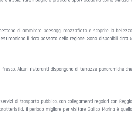
ere il sole, fare il bagno o praticare sport acquatici come windsurf
 permettono di ammirare paesaggi mozzafiato e scoprire la bellezza
estimoniano il ricco passato della regione. Sono disponibili circa 5
sce fresco. Alcuni ristoranti dispongono di terrazze panoramiche che
 servizi di trasporto pubblico, con collegamenti regolari con Reggio
atteristici. Il periodo migliore per visitare Gallico Marina è quello