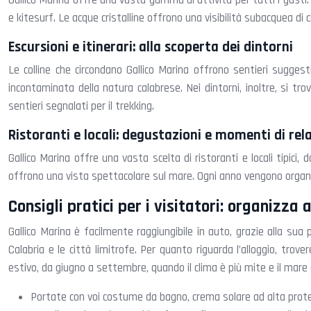
Gallico Marina offre una vasta gamma di attività per tutti i gusti.
e kitesurf. Le acque cristalline offrono una visibilità subacquea di c
Escursioni e itinerari: alla scoperta dei dintorni
Le colline che circondano Gallico Marina offrono sentieri suggest
incontaminata della natura calabrese. Nei dintorni, inoltre, si tro
sentieri segnalati per il trekking.
Ristoranti e locali: degustazioni e momenti di rel
Gallico Marina offre una vasta scelta di ristoranti e locali tipici
offrono una vista spettacolare sul mare. Ogni anno vengono organiz
Consigli pratici per i visitatori: organizza 
Gallico Marina è facilmente raggiungibile in auto, grazie alla sua 
Calabria e le città limitrofe. Per quanto riguarda l’alloggio, trove
estivo, da giugno a settembre, quando il clima è più mite e il mare 
Portate con voi costume da bagno, crema solare ad alta protezi