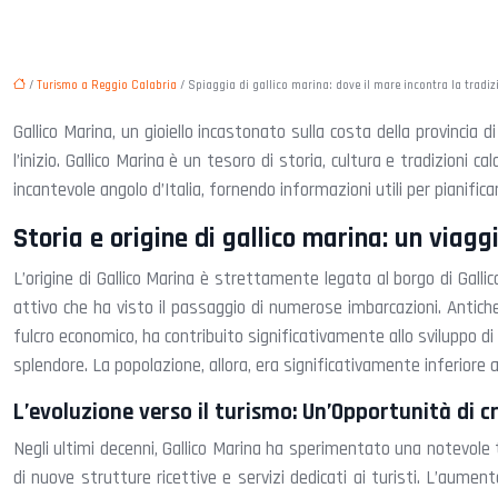
/
Turismo a Reggio Calabria
/ Spiaggia di gallico marina: dove il mare incontra la tradiz
Gallico Marina, un gioiello incastonato sulla costa della provincia 
l’inizio. Gallico Marina è un tesoro di storia, cultura e tradizioni 
incantevole angolo d’Italia, fornendo informazioni utili per pianific
Storia e origine di gallico marina: un viag
L’origine di Gallico Marina è strettamente legata al borgo di Galli
attivo che ha visto il passaggio di numerose imbarcazioni. Antiche
fulcro economico, ha contribuito significativamente allo sviluppo di
splendore. La popolazione, allora, era significativamente inferiore al
L’evoluzione verso il turismo: Un’Opportunità di c
Negli ultimi decenni, Gallico Marina ha sperimentato una notevole 
di nuove strutture ricettive e servizi dedicati ai turisti. L’aume