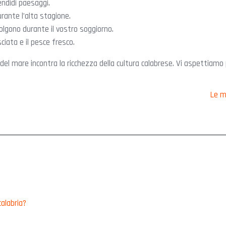
endidi paesaggi.
urante l’alta stagione.
volgono durante il vostro soggiorno.
ciata e il pesce fresco.
el mare incontra la ricchezza della cultura calabrese. Vi aspettiamo pe
Le m
calabria?