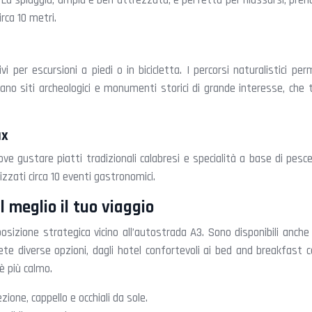
 La spiaggia, ampia e ben attrezzata, è perfetta per rilassarsi, prend
irca 10 metri.
ivi per escursioni a piedi o in bicicletta. I percorsi naturalistici
vano siti archeologici e monumenti storici di grande interesse, che t
ax
, dove gustare piatti tradizionali calabresi e specialità a base di pe
zati circa 10 eventi gastronomici.
al meglio il tuo viaggio
posizione strategica vicino all’autostrada A3. Sono disponibili anche
rete diverse opzioni, dagli hotel confortevoli ai bed and breakfast car
è più calmo.
one, cappello e occhiali da sole.