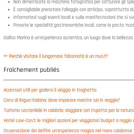
Non dimenticate la macchina fotografica per catturare gli spl
È consigliabile prenotare l’alloggio con anticipo, soprattutto d
Informatevi sugli eventi locali e sulle manifestazioni che si s
Provate le specialità gastronomiche locali, come la pasta ‘ncas
Gallico Marina è un’esperienza autentica, un luogo dove la bellezza d
Perché visitare il lungomare falcomatà è un must?
Fraîchement publiés
Accessori utili per godersi il viaggio in traghetto
Corsi di lingua italiana: dove imparare mentre sei in viaggio?
Turismo sostenibile in calabria: viaggiare con rispetto per la natura
Hotel Low-Cost: le migliori opzioni per viaggiatori budget a reggio 
Osservazione dei delfini: un’esperienza magica nel mare calabrese