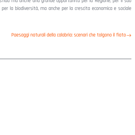
a sfida ma anche una grande opportunità per la Regione, per il suo
per la biodiversità, ma anche per la crescita economica e sociale
Paesaggi naturali della calabria: scenari che tolgono il fiato