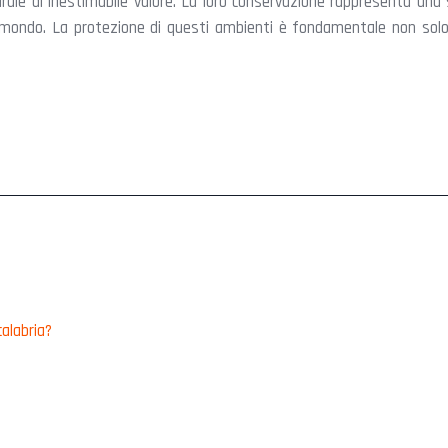
urale di inestimabile valore. La loro conservazione rappresenta un
l mondo. La protezione di questi ambienti è fondamentale non solo 
calabria?