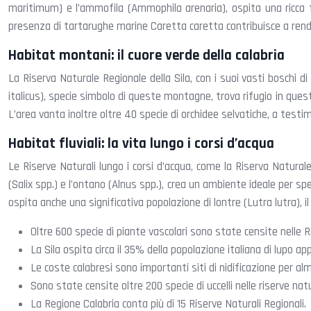
maritimum) e l’ammofila (Ammophila arenaria), ospita una ricca fau
presenza di tartarughe marine Caretta caretta contribuisce a rende
Habitat montani: il cuore verde della calabria
La Riserva Naturale Regionale della Sila, con i suoi vasti boschi di 
italicus), specie simbolo di queste montagne, trova rifugio in quest
L’area vanta inoltre oltre 40 specie di orchidee selvatiche, a testi
Habitat fluviali: la vita lungo i corsi d’acqua
Le Riserve Naturali lungo i corsi d’acqua, come la Riserva Naturale
(Salix spp.) e l’ontano (Alnus spp.), crea un ambiente ideale per sp
ospita anche una significativa popolazione di lontre (Lutra lutra), i
Oltre 600 specie di piante vascolari sono state censite nelle Ri
La Sila ospita circa il 35% della popolazione italiana di lupo ap
Le coste calabresi sono importanti siti di nidificazione per a
Sono state censite oltre 200 specie di uccelli nelle riserve natur
La Regione Calabria conta più di 15 Riserve Naturali Regionali.