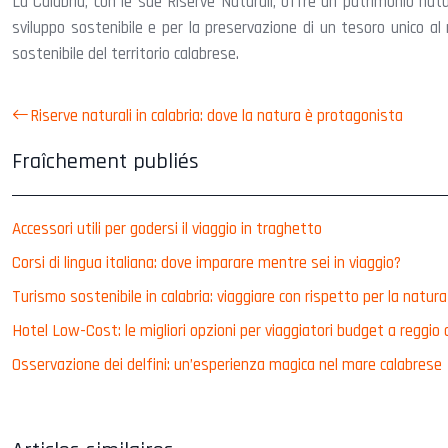
La Calabria, con le sue Riserve Naturali, offre un patrimonio nat
sviluppo sostenibile e per la preservazione di un tesoro unico a
sostenibile del territorio calabrese.
Riserve naturali in calabria: dove la natura è protagonista
Fraîchement publiés
Accessori utili per godersi il viaggio in traghetto
Corsi di lingua italiana: dove imparare mentre sei in viaggio?
Turismo sostenibile in calabria: viaggiare con rispetto per la natura
Hotel Low-Cost: le migliori opzioni per viaggiatori budget a reggio 
Osservazione dei delfini: un’esperienza magica nel mare calabrese