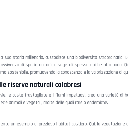
 la sua storia millenaria, custodisce una biodiversità straordinaria.
vvivenza di specie animali e vegetali spesso uniche al mondo. Que
rismo sostenibile, promuovendo la conoscenza e la valorizzazione di 
lle riserve naturali calabresi
ie, le coste frastagliate e i fiumi impetuosi, crea una varietà di 
cie animali e vegetali, molte delle quali rare o endemiche.
enta un esempio di prezioso habitat costiero. Qui, la vegetazione d