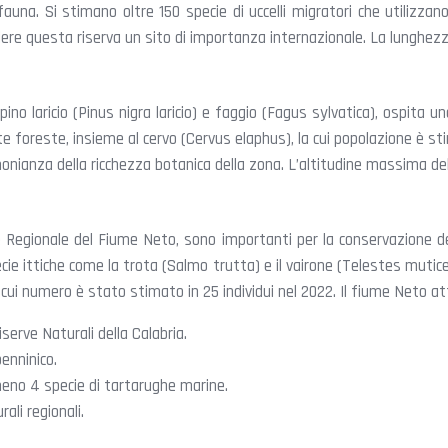
na. Si stimano oltre 150 specie di uccelli migratori che utilizzano
re questa riserva un sito di importanza internazionale. La lunghezza 
pino laricio (Pinus nigra laricio) e faggio (Fagus sylvatica), ospita 
e foreste, insieme al cervo (Cervus elaphus), la cui popolazione è st
monianza della ricchezza botanica della zona. L’altitudine massima dell
 Regionale del Fiume Neto, sono importanti per la conservazione della 
ecie ittiche come la trota (Salmo trutta) e il vairone (Telestes mutic
l cui numero è stato stimato in 25 individui nel 2022. Il fiume Neto at
serve Naturali della Calabria.
penninico.
lmeno 4 specie di tartarughe marine.
ali regionali.