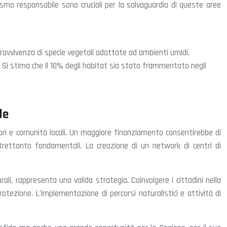
smo responsabile sono cruciali per la salvaguardia di queste aree
pravvivenza di specie vegetali adattate ad ambienti umidi.
. Si stima che il 10% degli habitat sia stato frammentato negli
le
atori e comunità locali. Un maggiore finanziamento consentirebbe di
ltrettanto fondamentali. La creazione di un network di centri di
i, rappresenta una valida strategia. Coinvolgere i cittadini nella
otezione. L’implementazione di percorsi naturalistici e attività di