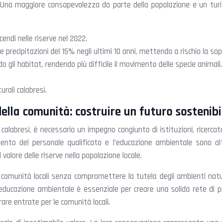
i. Una maggiore consapevolezza da parte della popolazione e un turi
endi nelle riserve nel 2022.
precipitazioni del 15% negli ultimi 10 anni, mettendo a rischio la so
gli habitat, rendendo più difficile il movimento delle specie animali
urali calabresi.
della comunità: costruire un futuro sostenibi
i calabresi, è necessario un impegno congiunto di istituzioni, ricerc
mento del personale qualificato e l’educazione ambientale sono a
lore delle riserve nella popolazione locale.
comunità locali senza compromettere la tutela degli ambienti natural
educazione ambientale è essenziale per creare una solida rete di pr
are entrate per le comunità locali.