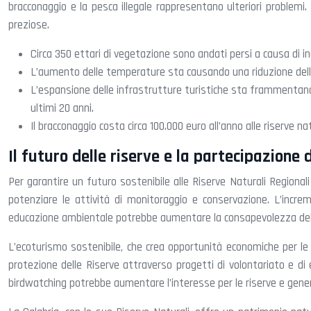
bracconaggio e la pesca illegale rappresentano ulteriori problem
preziose.
Circa 350 ettari di vegetazione sono andati persi a causa di inc
L’aumento delle temperature sta causando una riduzione delle 
L’espansione delle infrastrutture turistiche sta frammentando 
ultimi 20 anni.
Il bracconaggio costa circa 100.000 euro all’anno alle riserve nat
Il futuro delle riserve e la partecipazione 
Per garantire un futuro sostenibile alle Riserve Naturali Regional
potenziare le attività di monitoraggio e conservazione. L’incre
educazione ambientale potrebbe aumentare la consapevolezza del va
L’ecoturismo sostenibile, che crea opportunità economiche per le 
protezione delle Riserve attraverso progetti di volontariato e di 
birdwatching potrebbe aumentare l’interesse per le riserve e gener