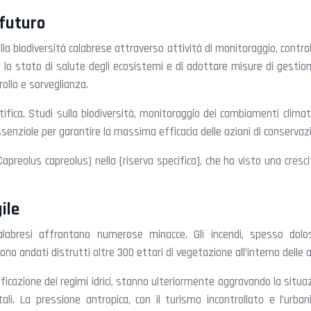
 futuro
la biodiversità calabrese attraverso attività di monitoraggio, control
 lo stato di salute degli ecosistemi e di adottare misure di gestion
trollo e sorveglianza.
tifica. Studi sulla biodiversità, monitoraggio dei cambiamenti climatic
ssenziale per garantire la massima efficacia delle azioni di conservaz
apreolus capreolus) nella [riserva specifica], che ha visto una cresci
ile
calabresi affrontano numerose minacce. Gli incendi, spesso dol
 andati distrutti oltre 300 ettari di vegetazione all’interno delle 
ficazione dei regimi idrici, stanno ulteriormente aggravando la situ
i. La pressione antropica, con il turismo incontrollato e l’urbaniz