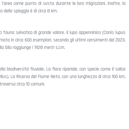
 l’area come punto di sosta durante le loro migrazioni. Inoltre, la
della spiaggia è di circa 8 km.
una fauna selvatica di grande valore. Il lupo appenninico (Canis lupus
imata in circa 600 esemplari, secondo gli ultimi censimenti del 2023.
a Sila raggiunge i 1928 metri s.l.m.
biodiversità fluviale. La flora ripariale, con specie come il salice
ellus). La Riserva del Fiume Neto, con una lunghezza di circa 100 km,
traversa circa 10 comuni.