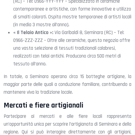
(RC) – Tel: 0966-YYY-YYY – Specializzato in ceramiche
contemporanee e artistiche, con forme innovative e utilizzo
di smalti colorati. Ospita mostre temporanee di artisti locali
(in media 3 mostre all’anno).
« Il Telaio Antico »:
Via Garibaldi 8, Seminara (RC) – Tel:
0966-ZZZ-ZZZ – Oltre alle ceramiche, questo negozio offre
una vasta selezione di tessuti tradizionali calabresi,
realizzati con telai antichi. Producono circa 500 metri di
tessuto all’anno.
In totale, a Seminara operano circa 15 botteghe artigiane, la
maggior parte delle quali a conduzione familiare, contribuendo a
mantenere viva la tradizione locale.
Mercati e fiere artigianali
Partecipare ai mercati e alle fiere locali rappresenta
un’opportunità unica per scoprire l’artigianato di Seminara e della
regione. Qui si può interagire direttamente con gli artigiani,