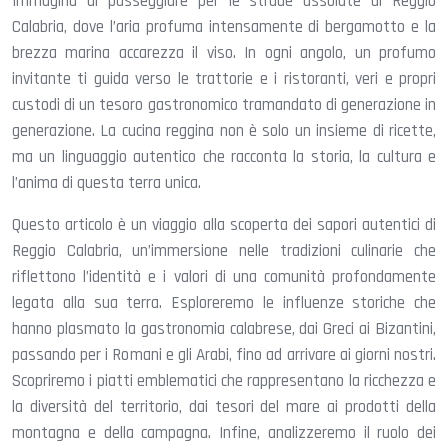
Immagina di passeggiare per le strade assolate di Reggio
Calabria, dove l’aria profuma intensamente di bergamotto e la
brezza marina accarezza il viso. In ogni angolo, un profumo
invitante ti guida verso le trattorie e i ristoranti, veri e propri
custodi di un tesoro gastronomico tramandato di generazione in
generazione. La cucina reggina non è solo un insieme di ricette,
ma un linguaggio autentico che racconta la storia, la cultura e
l’anima di questa terra unica.
Questo articolo è un viaggio alla scoperta dei sapori autentici di
Reggio Calabria, un’immersione nelle tradizioni culinarie che
riflettono l’identità e i valori di una comunità profondamente
legata alla sua terra. Esploreremo le influenze storiche che
hanno plasmato la gastronomia calabrese, dai Greci ai Bizantini,
passando per i Romani e gli Arabi, fino ad arrivare ai giorni nostri.
Scopriremo i piatti emblematici che rappresentano la ricchezza e
la diversità del territorio, dai tesori del mare ai prodotti della
montagna e della campagna. Infine, analizzeremo il ruolo dei