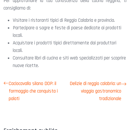
Per approfondire la tua conoscenza della cucina reggina, ti
consigliamo di:
Visitare i ristoranti tipici di Reggio Calabria e provincia.
Partecipare a sagre e feste di paese dedicate ai prodotti
locali.
Acquistare i prodotti tipici direttamente dai produttori
locali.
Consultare libri di cucina e siti web specializzati per scoprire
nuove ricette.
Caciocavallo silano DOP: il
Delizie di reggio calabria: un
formaggio che conquista i
viaggio gastronomico
palati
tradizionale