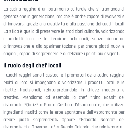
La cucina reggina è un patrimonio culturale che si tramanda di
generazione in generazione, ma che è anche capace di evolversi e
di innovarsi, grazie alla creatività e alla passione dei cuochi locali.
La sfida è quella di preservare le tradizioni culinarie, valorizzando
i prodotti locali e le tecniche artigianali, senza rinunciare
all’innovazione e alla sperimentazione, per creare piatti nuovi e
originali, capaci di sorprendere e di deliziare i palati più esigenti.
Il ruolo degli chef locali
I cuochi reggini sono i custodi e i promotori della cucina reggina.
Molti di loro si impegnano a valorizzare i prodotti locali e le
ricette tradizionali, reinterpretandole in chiave moderna e
creativa. Prendiamo ad esempio lo chef *Nino Rossi* del
ristorante *Qafiz* a Santa Cristina d’Aspromonte, che utilizza
ingredienti insoliti come le erbe spontanee dell’Aspromonte per
creare piatti sorprendenti. Oppure *Edoardo Nocera* del
ristorante *La Tavernetta* a Reggio Calabria, che reinterpreta i