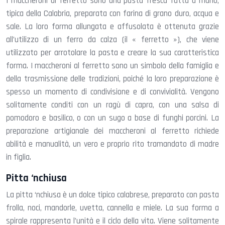
I maccheroni al ferretto sono una pasta fresca fatta a mano,
tipica della Calabria, preparata con farina di grano duro, acqua e
sale. La loro forma allungata e affusolata è ottenuta grazie
all’utilizzo di un ferro da calza (il « ferretto »), che viene
utilizzato per arrotolare la pasta e creare la sua caratteristica
forma. I maccheroni al ferretto sono un simbolo della famiglia e
della trasmissione delle tradizioni, poiché la loro preparazione è
spesso un momento di condivisione e di convivialità. Vengono
solitamente conditi con un ragù di capra, con una salsa di
pomodoro e basilico, o con un sugo a base di funghi porcini. La
preparazione artigianale dei maccheroni al ferretto richiede
abilità e manualità, un vero e proprio rito tramandato di madre
in figlia.
Pitta ‘nchiusa
La pitta ‘nchiusa è un dolce tipico calabrese, preparato con pasta
frolla, noci, mandorle, uvetta, cannella e miele. La sua forma a
spirale rappresenta l’unità e il ciclo della vita. Viene solitamente