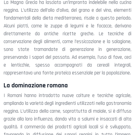
La Magna Grecia ha lasciato un’impronta indelebile nella cucina
reggina. L’utilizzo dell’olio d’oliva, del grano e del vino, elementi
fondamentali della dieta mediterranea, risale a questo periodo.
Alcuni piatti, come le zuppe di legumi e le focacce, derivano
direttamente da antiche ricette greche. Le tecniche di
conservazione degli alimenti, come l’essiccazione e la salagione,
sono state tramandate di generazione in generazione,
preservando i sapori del passato. Ad esempio, l’uso di fave, ceci
e lenticchie, spesso accompagnati da cereali integrali,
rappresentava una fonte proteica essenziale per la popolazione.
La dominazione romana
I Romani hanno introdotto nuove colture e tecniche agricole,
ampliando la varietà degli ingredienti utilizzati nella gastronomia
reggina. L’utilizzo della carne, soprattutto di maiale, si è diffuso
grazie alla loro influenza, dando vita a salumi e insaccati di alta
qualità. Il commercio dei prodotti agricoli locali si è sviluppato,
favorendo la diffusione dei sapori reggini in tutto l’impero.