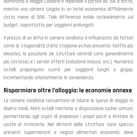
dormitorio a Reggio Calabria è reperibile a partire da 15€ a notte,
mentre una camera singola in un hotel economico difficilmente
costa meno di 50€. Tale differenza incide notevolmente sul
budget, soprattutto per soggiorni prolungati.
Il prezzo di un letto in camera condivisa è influenzato da fattori
come la stagionalità (l’alta stagione estiva presenta tariffe più
elevate), la posizione (le strutture centrali sono generalmente
più costose) e i servizi offerti (colazione inclusa, ecc.). Numerosi
ostelli propongono sconti per soggiorni lunghi o gruppi,
incrementando ulteriormente la convenienza.
Risparmiare oltre l’alloggio: le economie annexe
Le camere condivise consentono di ridurre le spese di viaggio in
diversi modi. Molti ostelli mettono a disposizione cucine comuni,
permettendo agli ospiti di preparare i propri pasti e limitare le
uscite al ristorante. Nei dintorni delle strutture sono spesso
presenti supermercati e negozi alimentari economici, dove