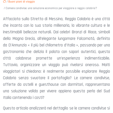
/
Buoni piani di viaggio
/ Camere condivise: una soluzione economica per viaggiare a reggio calabria?
Affacciata sullo Stretto di Messina, Reggio Calabria è una città
che incanta con la sua storia millenaria, la vibrante cultura e le
inestimabili bellezze naturali. Dai celebri Bronzi di Riace, simboli
della Magna Grecia, all’elegante lungomare Falcomatà, definito
da D’Annunzio « il più bel chilometro d’Italia », passando per una
gastronomia che delizia il palato con sapori autentici, questa
città calabrese promette un’esperienza indimenticabile.
Tuttavia, organizzare un viaggio può rivelarsi oneroso. Molti
viaggiatori si chiedono: è realmente possibile esplorare Reggio
Calabria senza svuotare il portafoglio? Le camere condivise,
offerte da ostelli e guesthouse con dormitori, rappresentano
una soluzione valida per vivere appieno questa perla del Sud
Italia contenendo i costi?
Questo articolo analizzerà nel dettaglio se le camere condivise si